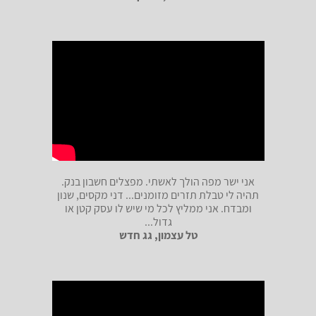
אני ישר מפה הולך לאשתי. מפצלים חשבון בנק.
תהיה לי טבלת תזרים מזומנים... דני מקסים, שנון
ומבדח. אני ממליץ לכל מי שיש לו עסק קטן או
גדול...
טל עצמון, גג חדש