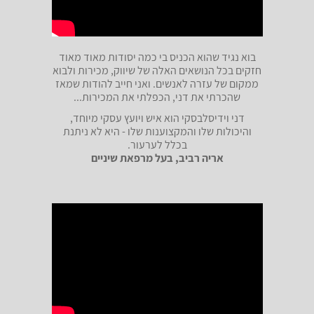
בוא נגיד שהוא הכניס בי כמה יסודות מאוד מאוד
חזקים בכל הנושאים האלה של שיווק, מכירות ולבוא
ממקום של עזרה לאנשים. ואני חייב להודות שמאז
שהכרתי את דני, הכפלתי את המכירות...
דני וידיסלבסקי הוא איש ויועץ עסקי מיוחד,
והיכולות שלו והמקצוענות שלו - היא לא ניתנת
בכלל לערעור.
אריה רביב, בעל מרפאת שיניים