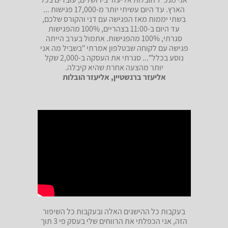
הארץ. עד היום עשיתי יותר מ-17,000 פגישות ...
בשתי יממות מאז הפגישה עם דני והקורס שלכם,
עד היום ב-11:00 בצהריים, 100% מהפגישות
סגרתי, 100% מהפגישות. אתמול בערב הייתה
פגישה עם לקוחה שבטלפון אמרתי ʺבשביל מה אני
נוסע בכללʺ... סגרתי את העסקה ב-2,000 שקל
יותר מהצעה אחרת שהיא קיבלה.
אליעזר ברנשטיין, אליעזר הובלות
בעקבות כל ההישגים האלה ובעקבות כל השיפור
הזה, אני הכפלתי את הרווחים שלי בעסק פי 3 תוך