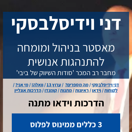
.
דני וידיסלבסקי
מאסטר בניהול ומומחה
להתנהגות אנושית
מחבר רב המכר 'סודות השיווק של ביבי'
דני וידיסלבסקי
/
מה מספרים?
/
ערוץ 13
/
וואלה!
/
מי אני?
/
לקוחות
/
וידאו
/
ראיונות
/
מתנות
/
קומנדו
/
הדרכות אונליין
הדרכות וידאו מתנה
3 כללים ממינוס לפלוס