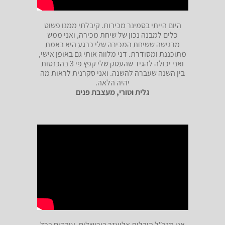
היום הייתי בסמינר מכירות. קיבלתי ממנו פשוט
כלים למבנה נכון של שיחת מכירה, ואני ממש
מרגישה ששיחת המכירה שלי כרגע היא באמת
מתוכננת ומסודרת. דני מלווה אותי גם באופן אישי,
ואני יכולה להגיד שהעסק שלי קפץ פי 3 בהכנסות
בין השנה שעברה להשנה. ואני סקרנית לראות מה
יהיה הלאה.
גלית וטורי, מעצבת פנים
אני מנכʺל הובלות אליעזר בירושלים, עובדים בכל