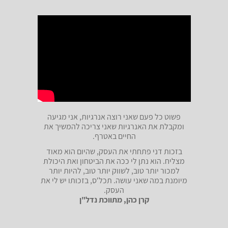
פשוט כל פעם שאני רוצה אנרגיות, אני מגיעה
ומקבלת את האנרגיות שאני צריכה להמשיך את
החיים באטרף.
בזכות דני פתחתי את העסק, שהיום הוא מאוד
מצליח. הוא נתן לי ככה את הביטחון ואת היכולת
למכור יותר טוב, לשווק יותר טוב, להיות יותר
מיומנת במה שאני עושה. תכלʹס, בזכותו יש לי את
העסק.
קרן כהן, מתווכת נדל"ן