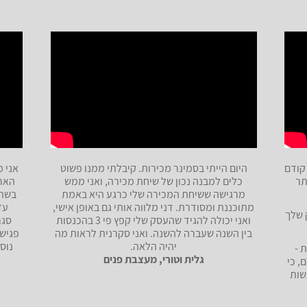
קודם
היום הייתי בסמינר מכירות. קיבלתי ממנו פשוט
אני מ
תר
כלים למבנה נכון של שיחת מכירה, ואני ממש
מרגישה ששיחת המכירה שלי כרגע היא באמת
בשתי
מתוכננת ומסודרת. דני מלווה אותי גם באופן אישי,
 שלך
ואני יכולה להגיד שהעסק שלי קפץ פי 3 בהכנסות
בין השנה שעברה להשנה. ואני סקרנית לראות מה
פגישה
יהיה הלאה.
 -
גלית וטורי, מעצבת פנים
, כי
שות