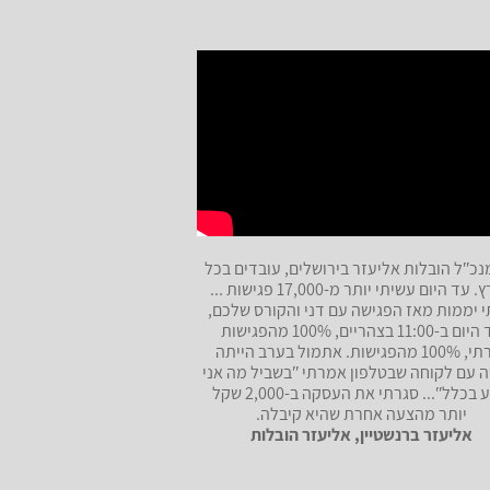
נכʺל הובלות אליעזר בירושלים, עובדים בכל
הארץ. עד היום עשיתי יותר מ-17,000 פגישות ...
 יממות מאז הפגישה עם דני והקורס שלכם,
עד היום ב-11:00 בצהריים, 100% מהפגישות
סגרתי, 100% מהפגישות. אתמול בערב הייתה
 עם לקוחה שבטלפון אמרתי ʺבשביל מה אני
נוסע בכללʺ... סגרתי את העסקה ב-2,000 שקל
יותר מהצעה אחרת שהיא קיבלה.
אליעזר ברנשטיין, אליעזר הובלות