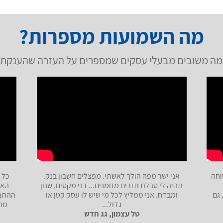
מה השמועות מספרות?
מה משובים מבעלי עסקים שמספרים על העזרה שהענקתי
וחה
אני ישר מפה הולך לאשתי. מפצלים חשבון בנק.
כל 
תהיה לי טבלת תזרים מזומנים... דני מקסים, שנון
האל
 גם
ומבדח. אני ממליץ לכל מי שיש לו עסק קטן או
ההתנה
גדול...
מרו
טל עצמון, גג חדש