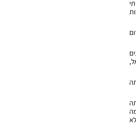
הכשרתי
ת
ום
ים
ל,
תה
תה
מה
לא