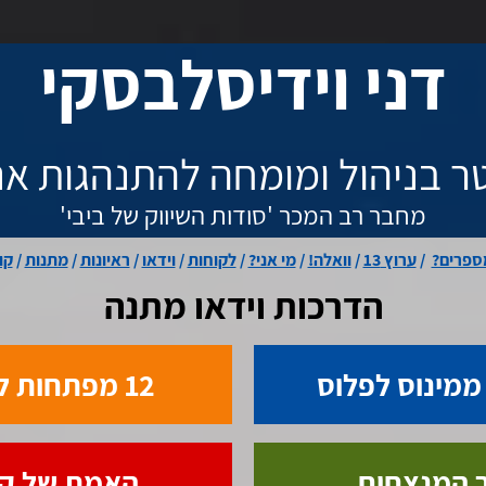
דני וידיסלבסקי
 בניהול ומומחה להתנהגות אנ
מחבר רב המכר 'סודות השיווק של ביבי'
ספרים?
/
ערוץ 13
/
וואלה!
/
מי אני?
/
לקוחות
/
וידאו
/
ראיונות
/
מתנות
/
קו
הדרכות וידאו מתנה
12 מפתחות לרווחים
ר המנצחים
האמת של קiרiנה