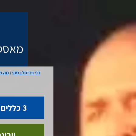
.
מאסטר
דני וידיסלבסקי
/
מה מ
3 כללים ממינוס לפלוס
וובינ