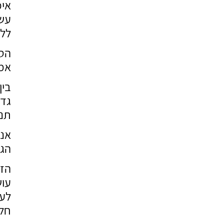
עש
ללמ
הסד
אמר
בין
גדו
תנו
הגד
הזכ
עוש
לעב
חל