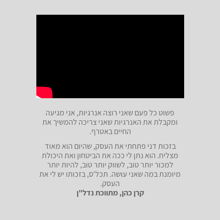
פשוט כל פעם שאני רוצה אנרגיות, אני מגיעה
ומקבלת את האנרגיות שאני צריכה להמשיך את
החיים באטרף.
בזכות דני פתחתי את העסק, שהיום הוא מאוד
מצליח. הוא נתן לי ככה את הביטחון ואת היכולת
למכור יותר טוב, לשווק יותר טוב, להיות יותר
מיומנת במה שאני עושה. תכלʹס, בזכותו יש לי את
העסק.
קרן כהן, מתווכת נדל"ן