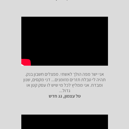
אני ישר מפה הולך לאשתי. מפצלים חשבון בנק.
תהיה לי טבלת תזרים מזומנים... דני מקסים, שנון
ומבדח. אני ממליץ לכל מי שיש לו עסק קטן או
גדול...
טל עצמון, גג חדש