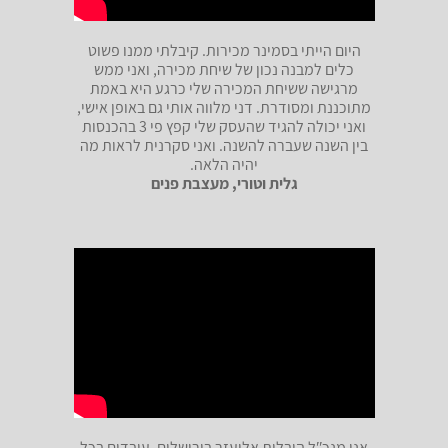
היום הייתי בסמינר מכירות. קיבלתי ממנו פשוט
כלים למבנה נכון של שיחת מכירה, ואני ממש
מרגישה ששיחת המכירה שלי כרגע היא באמת
מתוכננת ומסודרת. דני מלווה אותי גם באופן אישי,
ואני יכולה להגיד שהעסק שלי קפץ פי 3 בהכנסות
בין השנה שעברה להשנה. ואני סקרנית לראות מה
יהיה הלאה.
גלית וטורי, מעצבת פנים
אני מנכʺל הובלות אליעזר בירושלים, עובדים בכל