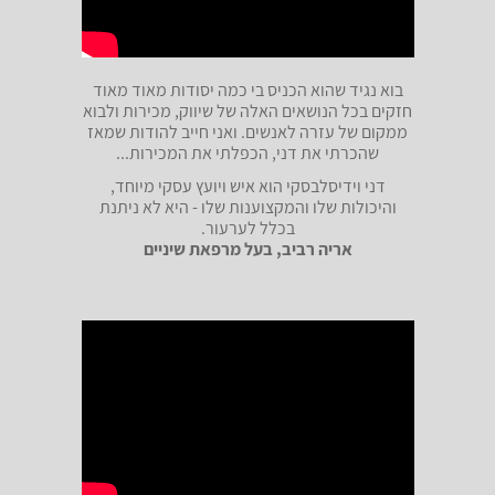
בוא נגיד שהוא הכניס בי כמה יסודות מאוד מאוד
חזקים בכל הנושאים האלה של שיווק, מכירות ולבוא
ממקום של עזרה לאנשים. ואני חייב להודות שמאז
שהכרתי את דני, הכפלתי את המכירות...
דני וידיסלבסקי הוא איש ויועץ עסקי מיוחד,
והיכולות שלו והמקצוענות שלו - היא לא ניתנת
בכלל לערעור.
אריה רביב, בעל מרפאת שיניים