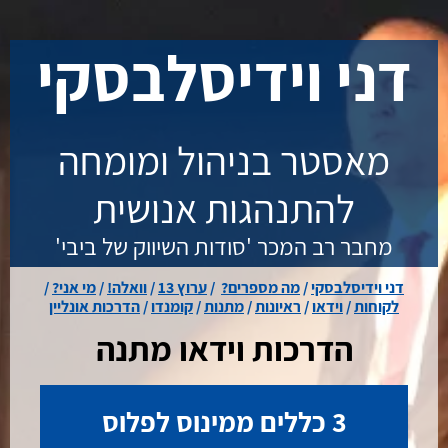
.
דני וידיסלבסקי
מאסטר בניהול ומומחה
להתנהגות אנושית
מחבר רב המכר 'סודות השיווק של ביבי'
דני וידיסלבסקי
/
מה מספרים?
/
ערוץ 13
/
וואלה!
/
מי אני?
/
לקוחות
/
וידאו
/
ראיונות
/
מתנות
/
קומנדו
/
הדרכות אונליין
הדרכות וידאו מתנה
3 כללים ממינוס לפלוס