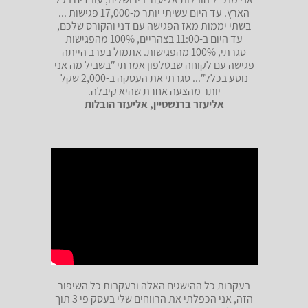
הארץ. עד היום עשיתי יותר מ-17,000 פגישות ...
בשתי יממות מאז הפגישה עם דני והקורס שלכם,
עד היום ב-11:00 בצהריים, 100% מהפגישות
סגרתי, 100% מהפגישות. אתמול בערב הייתה
פגישה עם לקוחה שבטלפון אמרתי ʺבשביל מה אני
נוסע בכללʺ... סגרתי את העסקה ב-2,000 שקל
יותר מהצעה אחרת שהיא קיבלה.
אליעזר ברנשטיין, אליעזר הובלות
בעקבות כל ההישגים האלה ובעקבות כל השיפור
הזה, אני הכפלתי את הרווחים שלי בעסק פי 3 תוך